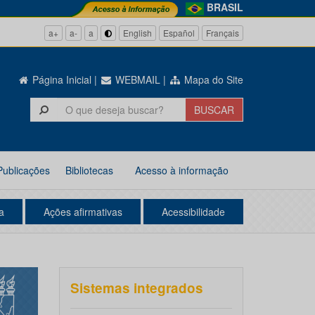
BRASIL
a+
a-
a
English
Español
Français
Página Inicial
|
WEBMAIL
|
Mapa do Site
Publicações
Bibliotecas
Acesso à informação
a
Ações afirmativas
Acessibilidade
Sistemas integrados