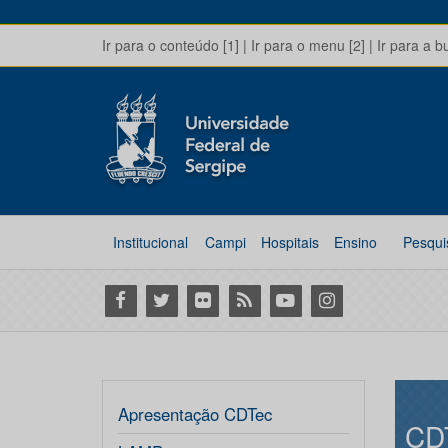
Ir para o conteúdo [1]
|
Ir para o menu [2]
|
Ir para a b
Institucional
Campi
Hospitais
Ensino
Pesqui
Facebook
Twitter
Flickr
RSS
Youtube
Instagram
Apresentação CDTec
CD