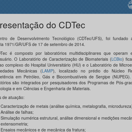
resentação do CDTec
tro de Desenvolvimento Tecnológico (CDTec/UFS), foi fundado 
ria 1971/GR/UFS de 17 de setembro de 2014.
ec é composto por laboratórios multidisciplinares que operam 
usuário. O Laboratório de Caracterização de Biomateriais (
LCBio
) fic
 ao complexo do Hospital Universitário (HU) e o Laboratório de Microe
iedades Mecânicas (
LAMP
), localizado no prédio do Núcleo R
tência em Petróleo, Gás e Biocombustíveis de Sergipe (NUPEG)
atórios são integrados por pesquisadores dos Programas de Pós-gr
ologia e em Ciências e Engenharia de Materiais.
s de atuação:
Caracterização de metais (análise química, metalografia, microdureza
Análise de falhas;
Simulação numérica estrutural, análise dimensional e medições mecâ
extensometria;
Ensaios mecânicos e de mecânica da fratura;