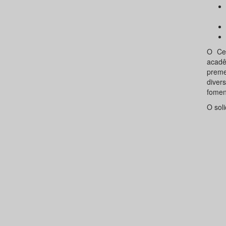
O Cen
acadê
preme
diver
fomen
O sol