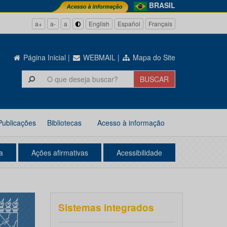
BRASIL
a+
a-
a
English
Español
Français
Página Inicial
|
WEBMAIL
|
Mapa do Site
Publicações
Bibliotecas
Acesso à informação
a
Ações afirmativas
Acessibilidade
Sistemas integrados