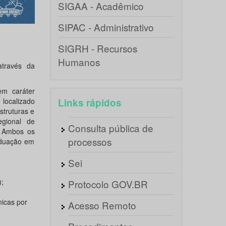
SIGAA - Acadêmico
SIPAC - Administrativo
SIGRH - Recursos
Humanos
através da
em caráter
a localizado
Links rápidos
struturas e
egional de
Consulta pública de
. Ambos os
processos
aduação em
Sei
);
Protocolo GOV.BR
nicas por
Acesso Remoto