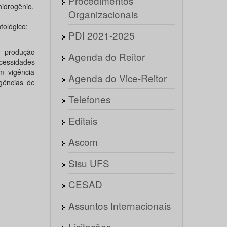
Procedimentos
hidrogênio,
Organizacionais
tológico;
PDI 2021-2025
a produção
Agenda do Reitor
cessidades
m vigência
Agenda do Vice-Reitor
gências de
Telefones
Editais
Ascom
Sisu UFS
CESAD
Assuntos Internacionais
Licitações