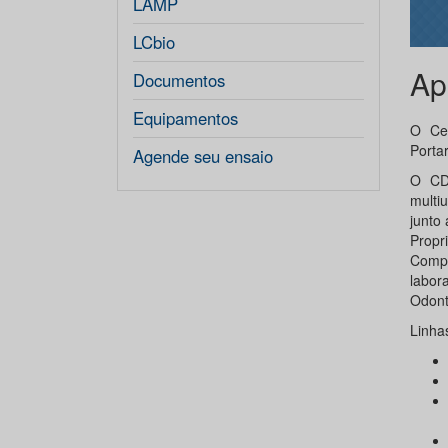
LAMP
LCbio
Ap
Documentos
Equipamentos
O Cen
Porta
Agende seu ensaio
O CDT
multi
junto
Propr
Compe
labor
Odont
Linha