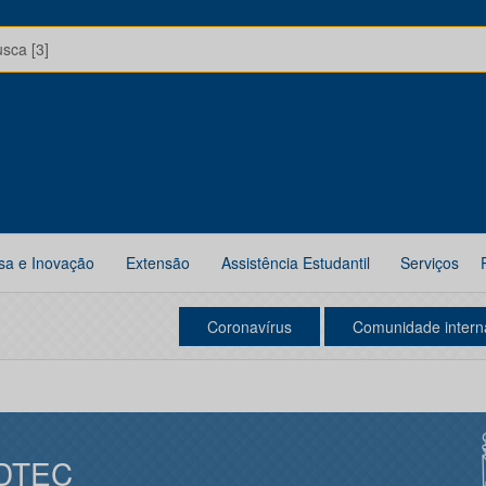
usca [3]
sa e Inovação
Extensão
Assistência Estudantil
Serviços
Coronavírus
Comunidade intern
DTEC