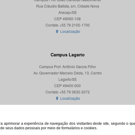
Rua Cláudio Batista, s/n, Cidade Nova
Aracaju/SE
CEP 49060-108
Localização
Campus Lagarto
Campus Prof. Antônio Garcia Filho
Av. Governador Marcelo Déda, 13, Centro
Lagarto/SE
CEP 49400-000
Localização
para aprimorar a experiência de navegação dos visitantes deste site, segundo o q
o de seus dados pessoais por meio de formulários e cookies.
© 2026. Todos os direitos reservados. Universidade Federal de Sergipe