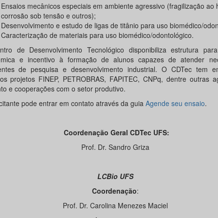
Ensaios mecânicos especiais em ambiente agressivo (fragilização ao 
corrosão sob tensão e outros);
Desenvolvimento e estudo de ligas de titânio para uso biomédico/odon
Caracterização de materiais para uso biomédico/odontológico.
tro de Desenvolvimento Tecnológico disponibiliza estrutura par
mica e incentivo à formação de alunos capazes de atender ne
ntes de pesquisa e desenvolvimento industrial. O CDTec tem e
sos projetos FINEP, PETROBRAS, FAPITEC, CNPq, dentre outras a
to e cooperações com o setor produtivo.
icitante pode entrar em contato através da guia
Agende seu ensaio
.
Coordenação Geral CDTec UFS:
Prof. Dr. Sandro Griza
LCBio UFS
Coordenação
:
Prof. Dr. Carolina Menezes Maciel