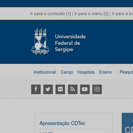
Ir para o conteúdo [1]
|
Ir para o menu [2]
|
Ir para a b
Institucional
Campi
Hospitais
Ensino
Pesqui
Facebook
Twitter
Flickr
RSS
Youtube
Instagram
Apresentação CDTec
C