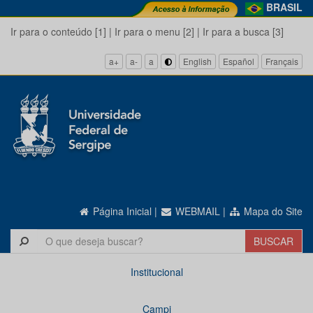
BRASIL
Ir para o conteúdo [1]
|
Ir para o menu [2]
|
Ir para a busca [3]
a+
a-
a
English
Español
Français
Página Inicial
|
WEBMAIL
|
Mapa do Site
Institucional
Campi