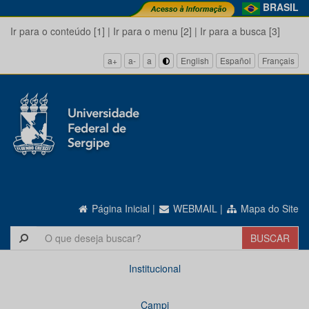
BRASIL
Ir para o conteúdo [1]
|
Ir para o menu [2]
|
Ir para a busca [3]
a+
a-
a
English
Español
Français
Página Inicial
|
WEBMAIL
|
Mapa do Site
Institucional
Campi